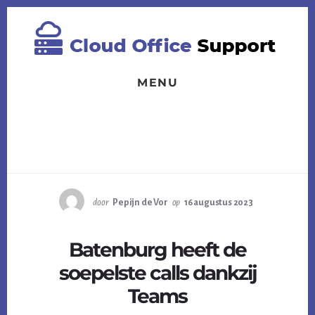
Spring
Skip
Skip
naar
to
to
de
content
footer
eerste
sidebar
MENU
door
Pepijn de Vor
op
16 augustus 2023
Batenburg heeft de
soepelste calls dankzij
Teams