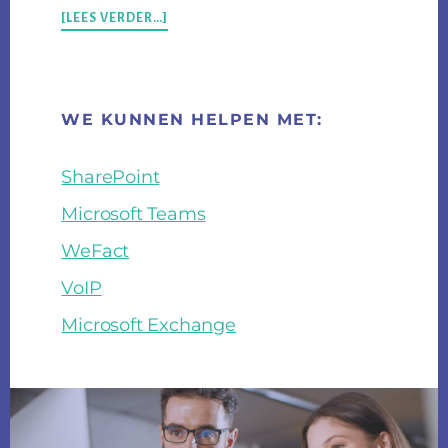
OVERKEDGE
[LEES VERDER…]
INTRODUCEERT
GEÏNTEGREERDE
OPLOSSING
MET
WE KUNNEN HELPEN MET:
MICROSOFT
BUSINESS
CENTRAL,
SharePoint
EEN
NIEUWE
Microsoft Teams
WEBSHOP
EN
WeFact
MICROSOFT
VoIP
OFFICE
Microsoft Exchange