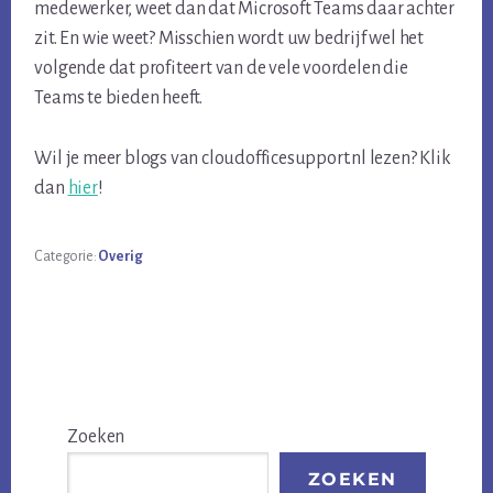
medewerker, weet dan dat Microsoft Teams daar achter
zit. En wie weet? Misschien wordt uw bedrijf wel het
volgende dat profiteert van de vele voordelen die
Teams te bieden heeft.
Wil je meer blogs van cloudofficesupport.nl lezen? Klik
dan
hier
!
Categorie:
Overig
Primaire
Zoeken
Sidebar
ZOEKEN