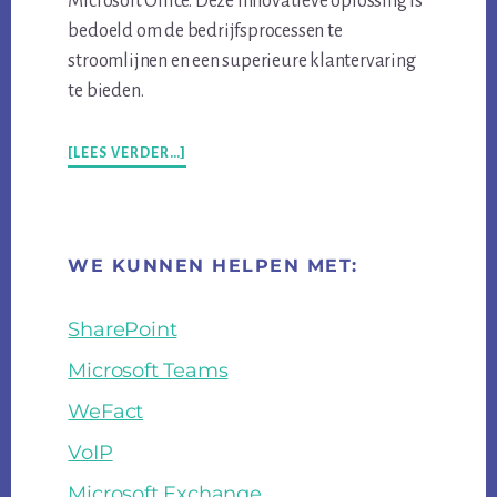
Microsoft Office. Deze innovatieve oplossing is
bedoeld om de bedrijfsprocessen te
stroomlijnen en een superieure klantervaring
te bieden.
OVERKEDGE
[LEES VERDER…]
INTRODUCEERT
GEÏNTEGREERDE
OPLOSSING
MET
WE KUNNEN HELPEN MET:
MICROSOFT
BUSINESS
CENTRAL,
SharePoint
EEN
NIEUWE
Microsoft Teams
WEBSHOP
EN
WeFact
MICROSOFT
VoIP
OFFICE
Microsoft Exchange