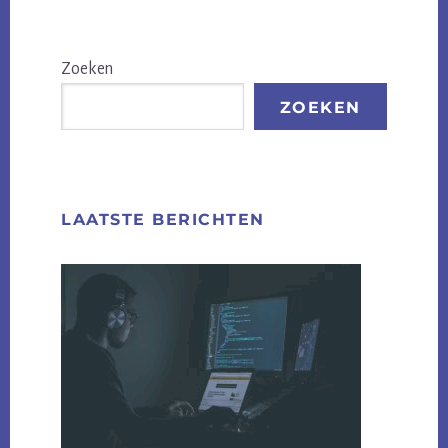
Primaire
Zoeken
Sidebar
ZOEKEN
LAATSTE BERICHTEN