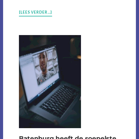
OVERWAT
[LEES VERDER…]
IS
CYBERSECURITY
NOU
PRECIES?
Batenburg heeft de soepelste