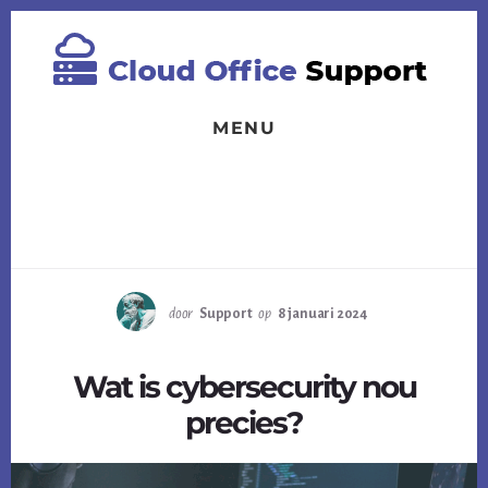
Spring
Skip
Skip
naar
to
to
de
content
footer
eerste
sidebar
MENU
door
Support
op
8 januari 2024
Wat is cybersecurity nou
precies?